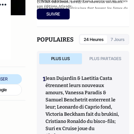
..
(CNRS éditions, 2011),
Il dirige également la collection
A suivre
sur les séries
Les Nouveaux méchants.
aux éditions Atlande.
Quand les séries américaines font bouger les lignes du
SUIVRE
Bien et du Mal
(Bayard 2015),
Breaking Bad.
Le diable
est dans les détails
(Atlande 2016).
POPULAIRES
24 Heures
7 Jours
PLUS LUS
PLUS PARTAGES
1
Jean Dujardin & Laetitia Casta
SER
étrennent leurs nouveaux
ogle
amours, Vanessa Paradis &
Samuel Benchetrit enterrent le
leur; Leonardo di Caprio fond,
Victoria Beckham fait du brukini,
Cristiano Ronaldo du bisco-fils;
Suri ex Cruise joue du