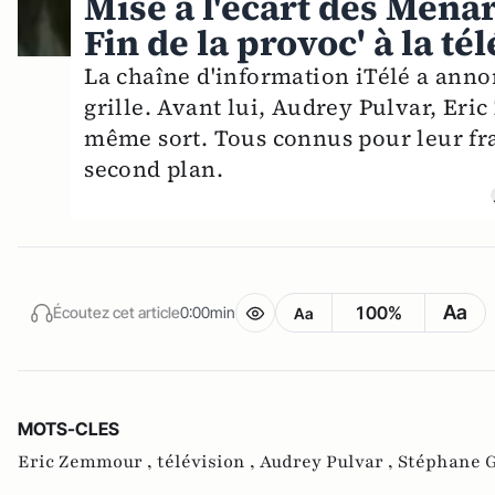
Mise à l'écart des Ména
Fin de la provoc' à la tél
La chaîne d'information iTélé a anno
grille. Avant lui, Audrey Pulvar, Eri
même sort. Tous connus pour leur fra
second plan.
Aa
100%
Écoutez cet article
0:00min
Aa
MOTS-CLES
Eric Zemmour ,
télévision ,
Audrey Pulvar ,
Stéphane G