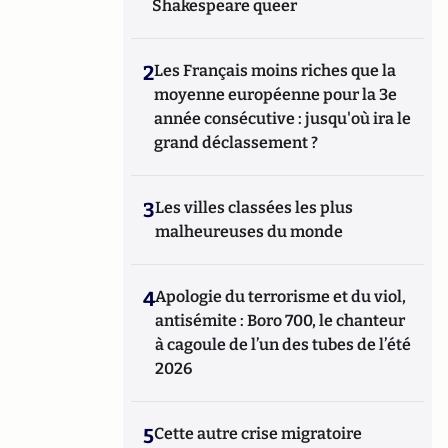
Shakespeare queer
2
Les Français moins riches que la
moyenne européenne pour la 3e
année consécutive : jusqu'où ira le
grand déclassement ?
3
Les villes classées les plus
malheureuses du monde
4
Apologie du terrorisme et du viol,
antisémite : Boro 700, le chanteur
à cagoule de l’un des tubes de l’été
2026
5
Cette autre crise migratoire