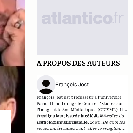
A PROPOS DES AUTEURS
François Jost
François Jost est professeur à l’université
Paris III où il dirige le Centre d'Etudes sur
l'Image et le Son Médiatiques (CEISME). Il
enseigne l’analyse de la télévision et la
Il est l’auteur, entre autres, de
L’Empire du
sémiologie audiovisuelle.
Loft, la suite
(La Dispute, 2007),
De quoi les
séries américaines sont-elles le symptôme ?