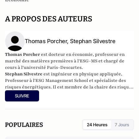
A PROPOS DES AUTEURS
Thomas Porcher, Stephan Silvestre
Thomas Porcher
est docteur en économie, professeur en
marché des matières premières à l'ESG-MS et chargé de
cours à l'université Paris-Descartes.
Stephan Silvestre
est ingénieur en physique appliquée,
Professeur à l'ESG Management School et spécialiste des
risques énergétiques. Il est membre de la chaire des risques
énergétiques de l’ESG-MS et anime le blog
Risk Energy
.
SUIVRE
POPULAIRES
24 Heures
7 Jours