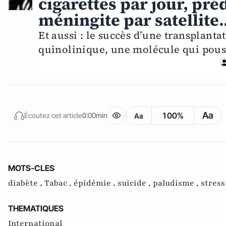
cigarettes par jour, pré
méningite par satellite..
Et aussi : le succès d’une transplanta
quinolinique, une molécule qui pouss
Aa
100%
Écoutez cet article
0:00min
Aa
MOTS-CLES
diabète ,
Tabac ,
épidémie ,
suicide ,
paludisme ,
stress
THEMATIQUES
International