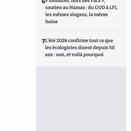
6
« Sionistes, hors des Facs »,
soutien au Hamas : du GUD à LFI,
les mêmes slogans, la même
haine
7
L’été 2026 confirme tout ce que
les écologistes disent depuis 50
ans : non, et voilà pourquoi