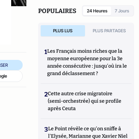
POPULAIRES
24 Heures
7 Jours
PLUS LUS
PLUS PARTAGES
1
Les Français moins riches que la
moyenne européenne pour la 3e
SER
année consécutive : jusqu'où ira le
grand déclassement ?
ogle
2
Cette autre crise migratoire
(semi-orchestrée) qui se profile
après Ceuta
3
Le Point révèle ce qu'on sniffe à
l'Elysée, Marianne que Xavier Niel