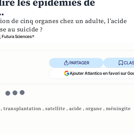
dire les épidémies de
.
tion de cinq organes chez un adulte, l’acide
e au suicide ?
Futura Sciences
PARTAGER
CLAS
Ajouter Atlantico en favori sur Go
 ,
transplantation ,
satellite ,
acide ,
organe ,
méningite