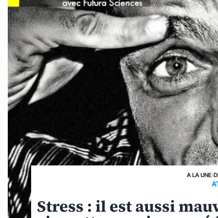
A LA UNE
›
D
A
Stress : il est aussi ma