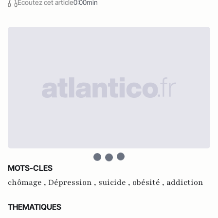
Écoutez cet article
0:00min
MOTS-CLES
chômage ,
Dépression ,
suicide ,
obésité ,
addiction
THEMATIQUES