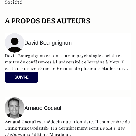
Société
A PROPOS DES AUTEURS
David Bourguignon
David Bourguignon est docteur en psychologie sociale et
maître de conférences à l’université de lorraine à Metz. Il
est l'auteur avec Ginette Herman de plusieurs études sur
l'impact de la marginalisation de l'emploi sur les chômeurs.
SUIVRE
Arnaud Cocaul
Arnaud Cocaul
est médecin nutritionniste. Il est membre du
Think Tank ObésitéS
.
Il a dernièrement écrit
Le S.A.V. des
régimes
aux éditions Marabout.