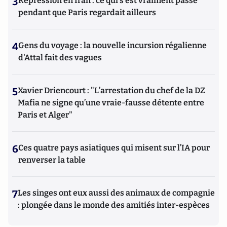
3
Répression en Iran : ce qui s'est vraiment passé
pendant que Paris regardait ailleurs
4
Gens du voyage : la nouvelle incursion régalienne
d'Attal fait des vagues
5
Xavier Driencourt : "L’arrestation du chef de la DZ
Mafia ne signe qu’une vraie-fausse détente entre
Paris et Alger"
6
Ces quatre pays asiatiques qui misent sur l’IA pour
renverser la table
7
Les singes ont eux aussi des animaux de compagnie
: plongée dans le monde des amitiés inter-espèces