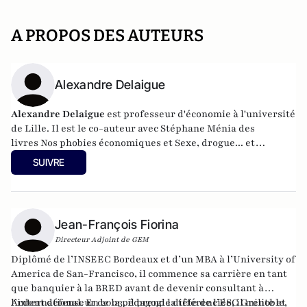
A PROPOS DES AUTEURS
Alexandre Delaigue
Alexandre Delaigue
est
professeur d'
économie
à l'université
de Lille. Il est le co-auteur avec Stéphane Ménia des
livres
Nos phobies économiques
et
Sexe, drogue... et
économie : pas de sujet tabou pour les économistes
(parus
SUIVRE
chez Pearson). Son site :
econoclaste.net
Jean-François Fiorina
Directeur Adjoint de GEM
Diplômé de l’INSEEC Bordeaux et d’un MBA à l’University of
America de San-Francisco, il commence sa carrière en tant
que banquier à la BRED avant de devenir consultant à
l’international. En 2003, il prend la tête de l’ESC Grenoble,
Ardent défenseur de la pédagogie différenciée, il milite et