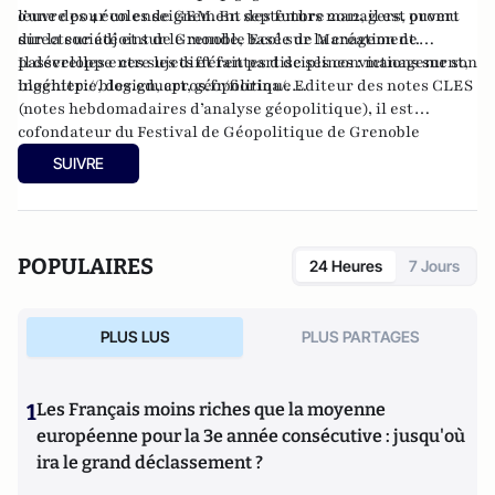
l’une des 4 écoles de GEM. En septembre 2012, il est promu
œuvre pour un enseignement des futurs managers, ouvert
directeur adjoint de Grenoble Ecole de Management.
sur la société et sur le monde, basé sur la création de
passerelles entre les différentes disciplines : management,
Il développe ces sujets et fait part de ses convictions sur son
ingénierie, design, art, géopolitique…
blog
http://blog.educpros.fr/
fiorina/
. Editeur des
notes CLES
(notes hebdomadaires d’analyse géopolitique
), il est
cofondateur du
Festival de Géopolitique de Grenoble
SUIVRE
POPULAIRES
24 Heures
7 Jours
PLUS LUS
PLUS PARTAGES
1
Les Français moins riches que la moyenne
européenne pour la 3e année consécutive : jusqu'où
ira le grand déclassement ?