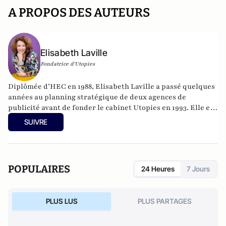
A PROPOS DES AUTEURS
Elisabeth Laville
Fondatrice d'Utopies
Diplômée d’HEC en 1988, Elisabeth Laville a passé quelques
années au planning stratégique de deux agences de
publicité avant de fonder le cabinet Utopies en 1993. Elle est
depuis reconnue comme l’une des expertes européennes du
SUIVRE
développement durable. Elle a notamment écrit l'ouvrage
"Vers une consommation heureuse" (Allary Editions).
POPULAIRES
24 Heures
7 Jours
PLUS LUS
PLUS PARTAGES