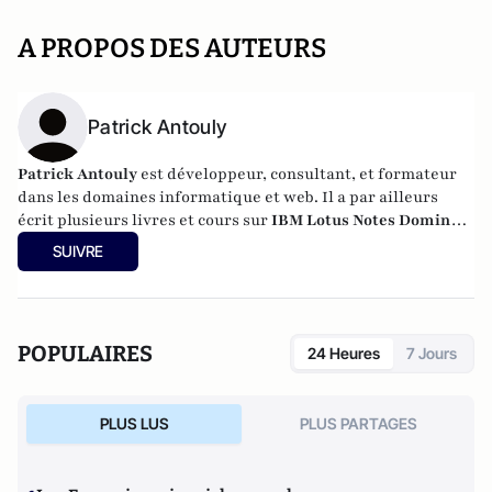
A PROPOS DES AUTEURS
Patrick Antouly
Patrick Antouly
est
développeur, consultant, et formateur
dans les domaines informatique et web. Il a par ailleurs
écrit plusieurs livres et cours sur
IBM Lotus Notes Domino
et
WinDev
, et a également une longue expérience des
SUIVRE
produits
Microsoft Windows
et
Novell
.
POPULAIRES
24 Heures
7 Jours
PLUS LUS
PLUS PARTAGES