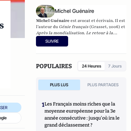
Michel Guénaire
Michel Guénaire
est avocat et écrivain. Il est
s
l’auteur du
Génie français
(Grasset, 2006) et
Après la mondialisation. Le retour à la
nation
(Les Presses de la Cité, 2022). Vous
SUIVRE
pouvez retrouver Michel Guénaire sur
Twitter : @michelguenaire
POPULAIRES
24 Heures
7 Jours
PLUS LUS
PLUS PARTAGES
1
Les Français moins riches que la
SER
moyenne européenne pour la 3e
année consécutive : jusqu'où ira le
ogle
grand déclassement ?