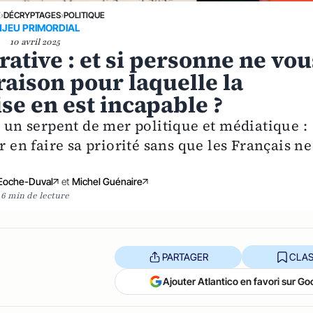
E
›
DÉCRYPTAGES
›
POLITIQUE
NJEU PRIMORDIAL
10 avril 2025
ative : et si personne ne vou
 raison pour laquelle la
se en est incapable ?
t un serpent de mer politique et médiatique :
n faire sa priorité sans que les Français ne
Eoche-Duval
et
Michel Guénaire
6 min de lecture
PARTAGER
CLAS
Ajouter Atlantico en favori sur Go