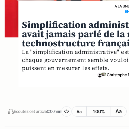
A LA UN
E
Simplification administr
avait jamais parlé de la
technostructure françai
La "simplification administrative" es
chaque gouvernement semble vouloir e
puissent en mesurer les effets.
Christophe 
Aa
100%
Écoutez cet article
0:00min
Aa