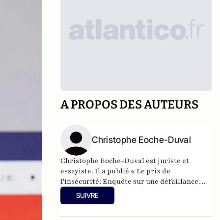
A PROPOS DES AUTEURS
Christophe Eoche-Duval
Christophe Eoche-Duval est juriste et
essayiste. Il a publié « Le prix de
l'insécurité: Enquête sur une défaillance
d'Etat » aux éditions Eyrolles et « L’inflation
SUIVRE
normative » aux éditions Plon.