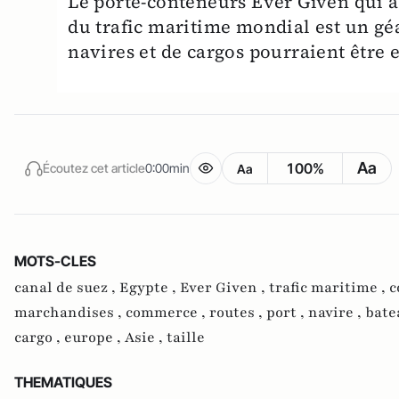
Le porte-conteneurs Ever Given qui a
du trafic maritime mondial est un gé
navires et de cargos pourraient être
Aa
100%
Écoutez cet article
0:00min
Aa
MOTS-CLES
canal de suez ,
Egypte ,
Ever Given ,
trafic maritime ,
c
marchandises ,
commerce ,
routes ,
port ,
navire ,
bate
cargo ,
europe ,
Asie ,
taille
THEMATIQUES