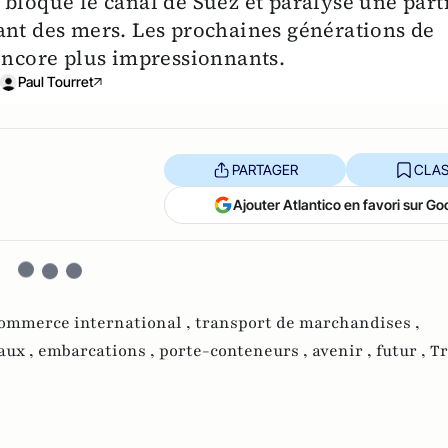
 bloqué le canal de Suez et paralysé une part
ant des mers. Les prochaines générations de
 encore plus impressionnants.
Paul Tourret
PARTAGER
CLAS
Ajouter Atlantico en favori sur Go
ommerce international ,
transport de marchandises ,
aux ,
embarcations ,
porte-conteneurs ,
avenir ,
futur ,
Tr