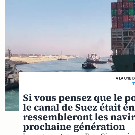
A LA UNE
›
D
T
Si vous pensez que le p
le canal de Suez était é
ressembleront les navi
prochaine génération