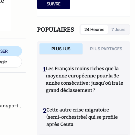
ie
nombreuses analyses sur l'économie
SUIVRE
maritime. Chaque année, l'ISEMAR
participe à un ouvrage de référence publié
par le Marin, l'Atlas des Enjeux Maritimes.
POPULAIRES
24 Heures
7 Jours
PLUS LUS
PLUS PARTAGES
SER
ogle
1
Les Français moins riches que la
moyenne européenne pour la 3e
année consécutive : jusqu'où ira le
grand déclassement ?
ansport ,
2
Cette autre crise migratoire
(semi-orchestrée) qui se profile
après Ceuta