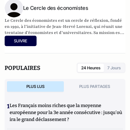
Le Cercle des économistes
Le Cercle des économistes est un cercle de réflexion, fondé
en 1992, à l’initiative de Jean-Hervé Lorenzi, qui réunit une
trentaine d’économistes et d’universitaires. Sa mission est
d’organiser et de promouvoir un débat économique ouvert
SUIVRE
et accessible à tous. Ses membres se distinguent par des
approches et des compétences différentes, garantissant
ainsi la richesse et la pluralité des débats. Le Cercle des
économistes organise différents événements annuels dont
POPULAIRES
24 Heures
7 Jours
les Rencontres Économiques d’Aix-en-Provence.
PLUS LUS
PLUS PARTAGES
1
Les Français moins riches que la moyenne
européenne pour la 3e année consécutive : jusqu'où
ira le grand déclassement ?