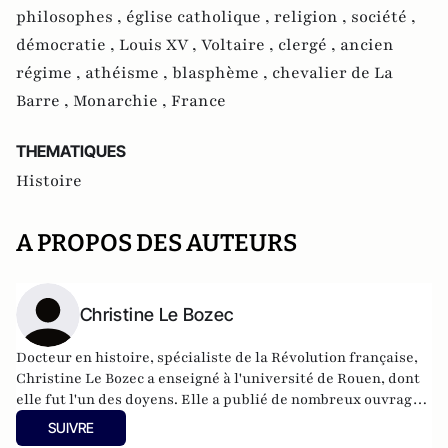
philosophes ,
église catholique ,
religion ,
société ,
démocratie ,
Louis XV ,
Voltaire ,
clergé ,
ancien
régime ,
athéisme ,
blasphème ,
chevalier de La
Barre ,
Monarchie ,
France
THEMATIQUES
Histoire
A PROPOS DES AUTEURS
Christine Le Bozec
Docteur en histoire, spécialiste de la Révolution française,
Christine Le Bozec a enseigné à l'université de Rouen, dont
elle fut l'un des doyens. Elle a publié de nombreux ouvrages,
dont La Première République, 1792-1799 et Les Femmes et la
SUIVRE
Révolution. --Ce texte fait référence à l'édition paperback.