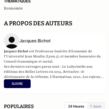
THEMATIQUES
Economie
A PROPOS DES AUTEURS
Jacques Bichot
Jacques Bichot
est
Professeur émérite d’économie de
l’Université Jean Moulin (Lyon 3), et membre honoraire du
Conseil économique et social.
Ses derniers ouvrages parus sont :
Le Labyrinthe
aux
éditions des Belles Lettres en 2015
, Retraites : le
dictionnaire de la réforme
. L’Harmattan, 2010,
Les enjeux
2012 de A à Z
. L’Harmattan, 2012, et
La retraite en liberté
, au
SUIVRE
Cherche-midi, en janvier 2017.
POPULAIRES
24 Heures
7 Jours