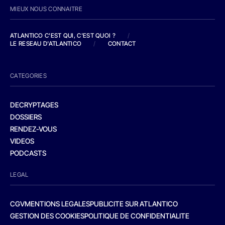
MIEUX NOUS CONNAITRE
ATLANTICO C'EST QUI, C'EST QUOI ?
/
LE RESEAU D'ATLANTICO
/
CONTACT
CATEGORIES
DECRYPTAGES
DOSSIERS
RENDEZ-VOUS
VIDEOS
PODCASTS
LEGAL
CGV
MENTIONS LEGALES
PUBLICITE SUR ATLANTICO
GESTION DES COOKIES
POLITIQUE DE CONFIDENTIALITE