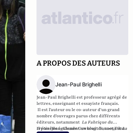
A PROPOS DES AUTEURS
Jean-Paul Brighelli
Jean-Paul Brighelli est professeur agrégé de
lettres, enseignant et essayiste français.
Il est l'auteur ou le co-auteur d'un grand
nombre d'ouvrages parus chez différents
éditeurs, notamment
La Fabrique du
crétin
Il possède également un blog :
(Jean-Claude Gawsewitch, 2005) et
bonnet d'âne
La