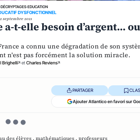
›
DÉCRYPTAGES
›
EDUCATION
DUCATIF DYSFONCTIONNEL
2 septembre 2021
le a-t-elle besoin d’argent… o
 France a connu une dégradation de son syst
nt n'est pas forcément la solution miracle.
 Brighelli
et
Charles Reviens
PARTAGER
CLAS
Ajouter Atlantico en favori sur Go
au des élèves ,
mathématiques ,
professeurs