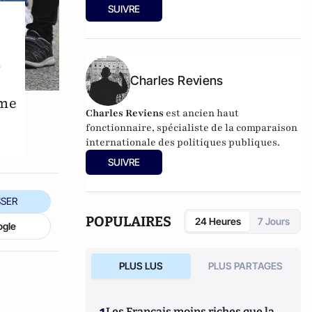
société pornographique
(Bourin, 2012)
SUIVRE
u
Charles Reviens
ème
Charles Reviens
est ancien haut
fonctionnaire, spécialiste de la comparaison
internationale des politiques publiques.
SUIVRE
SER
POPULAIRES
24 Heures
7 Jours
ogle
PLUS LUS
PLUS PARTAGES
Les Français moins riches que la