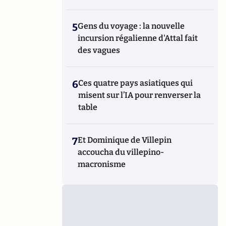
5
Gens du voyage : la nouvelle
incursion régalienne d'Attal fait
des vagues
6
Ces quatre pays asiatiques qui
misent sur l’IA pour renverser la
table
7
Et Dominique de Villepin
accoucha du villepino-
macronisme