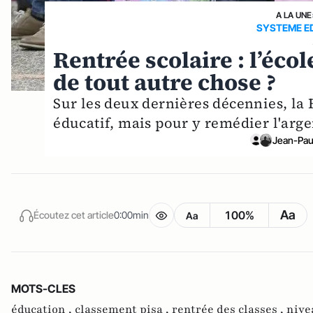
A LA UNE
SYSTEME E
Rentrée scolaire : l’éco
de tout autre chose ?
Sur les deux dernières décennies, la
éducatif, mais pour y remédier l'arge
Jean-Paul
Aa
100%
Écoutez cet article
0:00min
Aa
MOTS-CLES
éducation ,
classement pisa ,
rentrée des classes ,
nive