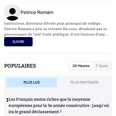
Patrice Romain
Instituteur, directeur d'école puis principal de collège,
Patrice Romain a pris sa retraite fin 2020, désabusé par la
gouvernance de "son" école publique. Il est l'auteur d'une
dizaine de livres sur l'Éducation nationale, dont le best-
SUIVRE
seller Mots d'excuse. Son dernier ouvrage est
"Requiem
pour l'Education nationale - Un chef d'établissement
dénonce : parents et professeurs doivent savoir !"
(2021) aux
éditions du Cherche Midi.
POPULAIRES
24 Heures
7 Jours
PLUS LUS
PLUS PARTAGES
1
Les Français moins riches que la moyenne
européenne pour la 3e année consécutive : jusqu'où
ira le grand déclassement ?