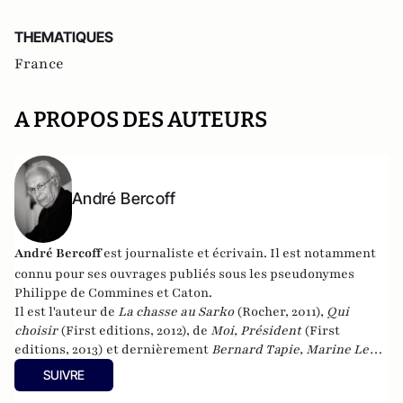
THEMATIQUES
France
A PROPOS DES AUTEURS
André Bercoff
André Bercoff
est journaliste et écrivain.
Il est notamment
connu pour ses ouvrages publiés sous les pseudonymes
Philippe de Commines et Caton.
Il est l'auteur de
La chasse au Sarko
(Rocher, 2011),
Qui
choisir
(First editions, 2012), de
Moi, Président
(First
editions, 2013) et dernièrement
Bernard Tapie, Marine Le
Pen, la France et moi : Chronique d'une implosion
(First
SUIVRE
editions, 2014).