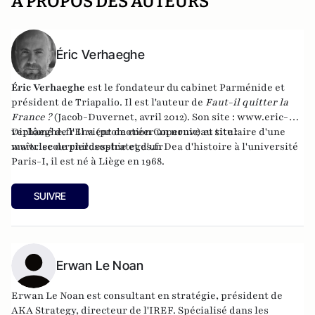
A PROPOS DES AUTEURS
Éric Verhaeghe
Éric Verhaeghe
est le fondateur du
cabinet Parménide
et
président de
Triapalio
. Il est l'auteur de
Faut-il quitter la
France ?
(Jacob-Duvernet, avril 2012). Son site :
www.eric-
verhaeghe.fr
Diplômé de l'Ena (promotion Copernic) et titulaire d'une
Il vient de créer un nouveau site :
www.lecourrierdesstrateges.fr
maîtrise de philosophie et d'un Dea d'histoire à l'université
Paris-I, il est né à Liège en 1968.
SUIVRE
Erwan Le Noan
Erwan Le Noan est consultant en stratégie, président de
AKA Strategy, directeur de l'IREF. Spécialisé dans les