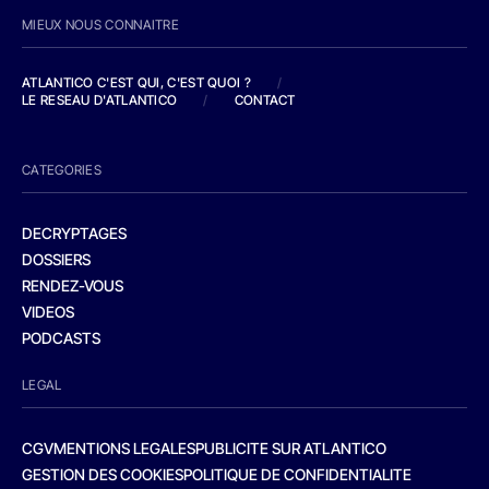
MIEUX NOUS CONNAITRE
ATLANTICO C'EST QUI, C'EST QUOI ?
/
LE RESEAU D'ATLANTICO
/
CONTACT
CATEGORIES
DECRYPTAGES
DOSSIERS
RENDEZ-VOUS
VIDEOS
PODCASTS
LEGAL
CGV
MENTIONS LEGALES
PUBLICITE SUR ATLANTICO
GESTION DES COOKIES
POLITIQUE DE CONFIDENTIALITE