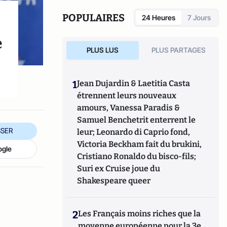
POPULAIRES
24 Heures
7 Jours
e
PLUS LUS
PLUS PARTAGES
1
Jean Dujardin & Laetitia Casta
étrennent leurs nouveaux
amours, Vanessa Paradis &
Samuel Benchetrit enterrent le
SER
leur; Leonardo di Caprio fond,
Victoria Beckham fait du brukini,
ogle
Cristiano Ronaldo du bisco-fils;
Suri ex Cruise joue du
Shakespeare queer
2
Les Français moins riches que la
moyenne européenne pour la 3e