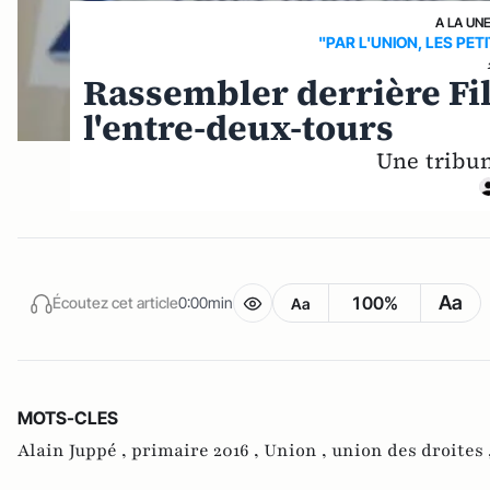
A LA UN
"PAR L'UNION, LES PE
Rassembler derrière Fil
l'entre-deux-tours
Une tribun
Aa
100%
Écoutez cet article
0:00min
Aa
MOTS-CLES
Alain Juppé ,
primaire 2016 ,
Union ,
union des droites 