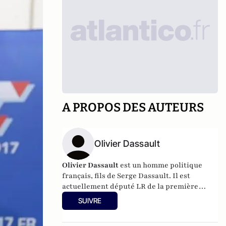
A PROPOS DES AUTEURS
Olivier Dassault
Olivier Dassault
est un homme politique
français, fils de Serge Dassault. Il est
actuellement député LR de la première
circonscription de l'Oise et Président du
SUIVRE
conseil du groupe Dassault.