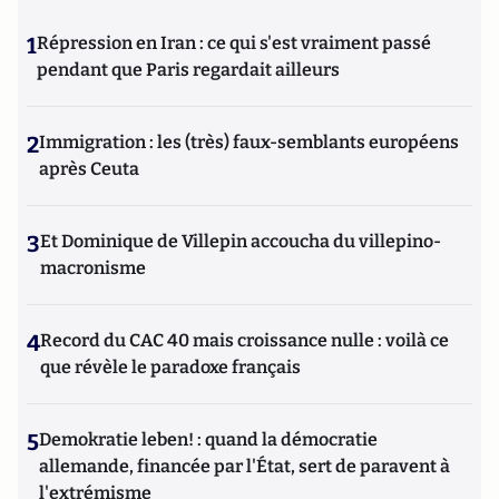
communication de crise au sein d’une filiale de La
1
Répression en Iran : ce qui s'est vraiment passé
Compagnie Financière Rothschild.
pendant que Paris regardait ailleurs
2
Immigration : les (très) faux-semblants européens
après Ceuta
3
Et Dominique de Villepin accoucha du villepino-
macronisme
4
Record du CAC 40 mais croissance nulle : voilà ce
que révèle le paradoxe français
5
Demokratie leben! : quand la démocratie
allemande, financée par l'État, sert de paravent à
l'extrémisme