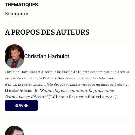
THEMATIQUES
Economie
A PROPOS DES AUTEURS
Christian Harbulot
Christian Harbulot est directeur de l’Ecole de Guerre Economique et directeur
associé du cabinet Spin Partners. Son dernier ouvrage :
Les fabricants
d’intox
,
la guerre mondialisée des propagandes
, est paru en mars 2016 chez
Il est l'auteur de
"Sabordages : comment la puissance
Lemieux éditeur.
française se détruit"
(Editions François Bourrin, 2014)
SUIVRE