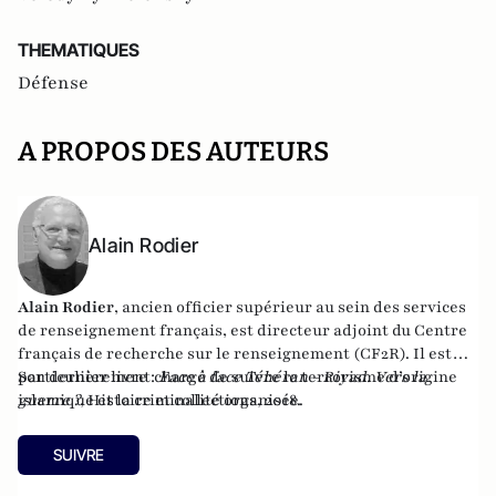
THEMATIQUES
Défense
A PROPOS DES AUTEURS
Alain Rodier
Alain Rodier
, ancien officier supérieur au sein des services
de renseignement français, est directeur adjoint du
Centre
français de recherche sur le renseignement
(CF2R). Il est
particulièrement chargé de suivre le terrorisme d’origine
Son dernier livre :
Face à face Téhéran - Riyad. Vers la
islamique et la criminalité organisée.
guerre ?
, Histoire et collections, 2018.
SUIVRE