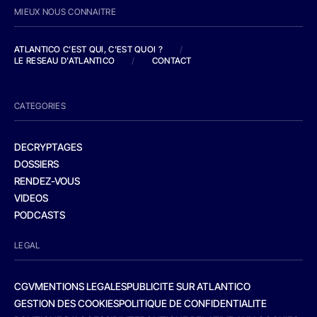
MIEUX NOUS CONNAITRE
ATLANTICO C'EST QUI, C'EST QUOI ?
/
LE RESEAU D'ATLANTICO
/
CONTACT
CATEGORIES
DECRYPTAGES
DOSSIERS
RENDEZ-VOUS
VIDEOS
PODCASTS
LEGAL
CGV
MENTIONS LEGALES
PUBLICITE SUR ATLANTICO
GESTION DES COOKIES
POLITIQUE DE CONFIDENTIALITE