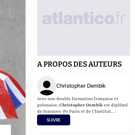
A PROPOS DES AUTEURS
Christopher Dembik
Avec une double formation française et
polonaise,
Christopher Dembik
est diplômé
de Sciences-Po Paris et de l’Institut
d’Economie de l’Académie des Sciences
SUIVRE
polonaise. Il a vécu cinq ans à l’étranger, en
Pologne et en Israël, où il a travaillé pour la