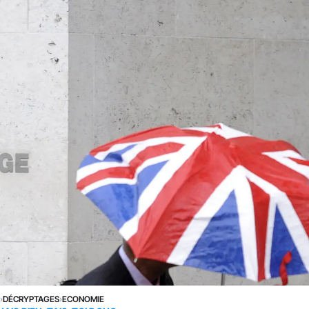
E
›
DÉCRYPTAGES
›
ECONOMIE