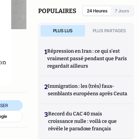
Mission Economique de l’Ambassade de
France et pour une start-up financière. Il est
POPULAIRES
24 Heures
7 Jours
responsable de la recherche économique
pour le Groupe Saxo Bank.
PLUS LUS
PLUS PARTAGES
1
Répression en Iran : ce qui s'est
vraiment passé pendant que Paris
on
regardait ailleurs
2
Immigration : les (très) faux-
semblants européens après Ceuta
SER
3
Record du CAC 40 mais
ogle
croissance nulle : voilà ce que
révèle le paradoxe français