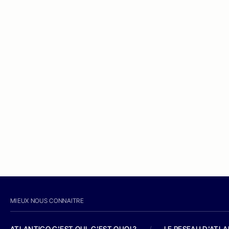
MIEUX NOUS CONNAITRE
ATLANTICO C'EST QUI, C'EST QUOI ?
/
LE RESEAU D'ATL