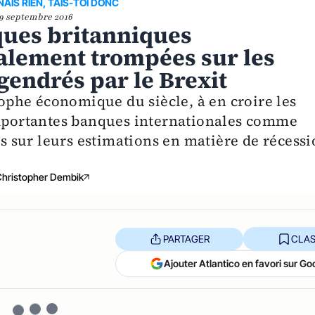
AIS RIEN, TAIS-TOI DONC
9 septembre 2016
ques britanniques
talement trompées sur les
gendrés par le Brexit
trophe économique du siècle, à en croire les
importantes banques internationales comme
 sur leurs estimations en matière de récessi
Christopher Dembik
PARTAGER
CLAS
Ajouter Atlantico en favori sur Go