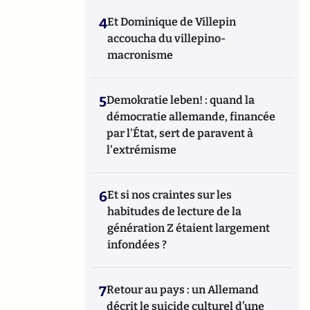
4
Et Dominique de Villepin
accoucha du villepino-
macronisme
5
Demokratie leben! : quand la
démocratie allemande, financée
par l'État, sert de paravent à
l'extrémisme
6
Et si nos craintes sur les
habitudes de lecture de la
génération Z étaient largement
infondées ?
7
Retour au pays : un Allemand
décrit le suicide culturel d’une