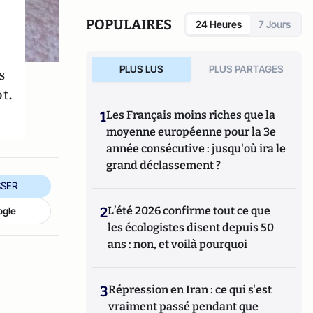
POPULAIRES
24 Heures
7 Jours
PLUS LUS
PLUS PARTAGES
s
t.
1
Les Français moins riches que la
moyenne européenne pour la 3e
année consécutive : jusqu'où ira le
grand déclassement ?
SER
2
L’été 2026 confirme tout ce que
ogle
les écologistes disent depuis 50
ans : non, et voilà pourquoi
3
Répression en Iran : ce qui s'est
vraiment passé pendant que