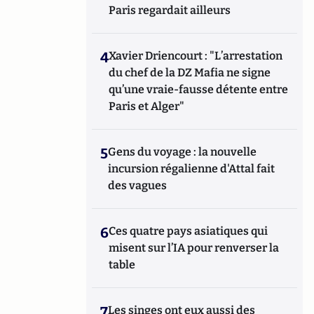
Paris regardait ailleurs
4
Xavier Driencourt : "L’arrestation
du chef de la DZ Mafia ne signe
qu’une vraie-fausse détente entre
Paris et Alger"
5
Gens du voyage : la nouvelle
incursion régalienne d'Attal fait
des vagues
6
Ces quatre pays asiatiques qui
misent sur l’IA pour renverser la
table
7
Les singes ont eux aussi des