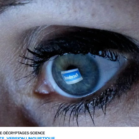
NE
›
DÉCRYPTAGES
›
SCIENCE
TS, VERSION LINGUISTIQUE