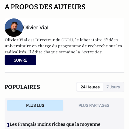
A PROPOS DES AUTEURS
Olivier Vial
Olivier Vial
est Directeur du
CERU
, le laboratoire d’idées
universitaire en charge du programme de recherche sur les
radicalités. Il édite chaque semaine la
Lettre des
radicalités
.
Ses différentes publications sont visibles en
SUIVRE
suivant
ce lien
POPULAIRES
24 Heures
7 Jours
PLUS LUS
PLUS PARTAGES
1
Les Français moins riches que la moyenne