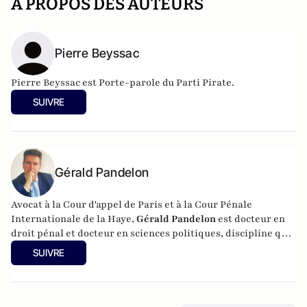
A PROPOS DES AUTEURS
Pierre Beyssac
Pierre Beyssac est Porte-parole du
Parti Pirate
.
SUIVRE
Gérald Pandelon
Avocat à la Cour d'appel de Paris et à la Cour Pénale
Internationale de la Haye,
Gérald Pandelon
est docteur en
droit pénal et docteur en sciences politiques, discipline qu'il
a enseignée pendant 15 ans. Gérald Pandelon est Président
SUIVRE
de l'Association française des professionnels de la justice et
du droit (AJPD). Diplômé de Sciences-Po, il est également
chargé d'enseignement. Il est l'auteur de
"Inquisition
française" (Editions Reinharc,
2025),
L'aveu en matière