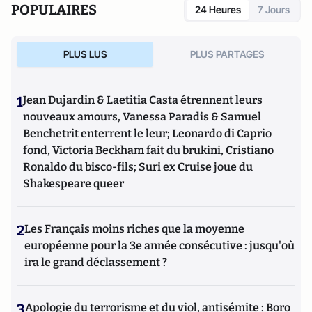
POPULAIRES
24 Heures
7 Jours
pénale
; publié aux éditions Valensin (2015),
La face cachée
de la justice
(Editions Valensin, 2016),
Que sais-je sur le
métier d'avocat en France
(PUF, 2017) et
La France des
PLUS LUS
PLUS PARTAGES
caïds
(Max Milo, 2020).
1
Jean Dujardin & Laetitia Casta étrennent leurs
nouveaux amours, Vanessa Paradis & Samuel
Benchetrit enterrent le leur; Leonardo di Caprio
fond, Victoria Beckham fait du brukini, Cristiano
Ronaldo du bisco-fils; Suri ex Cruise joue du
Shakespeare queer
2
Les Français moins riches que la moyenne
européenne pour la 3e année consécutive : jusqu'où
ira le grand déclassement ?
3
Apologie du terrorisme et du viol, antisémite : Boro