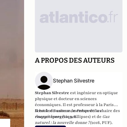
A PROPOS DES AUTEURS
Stephan Silvestre
Stephan Silvestre
est ingénieur en optique
physique et docteur en sciences
économiques. Il est professeur à la Paris
School of Business, membre de la chaire des
Il est le co-auteur de
Perspectives
risques énergétiques.
énergétiques (
2013, Ellipses) et de
Gaz
naturel : la nouvelle donne ?
(
2016, PUF).