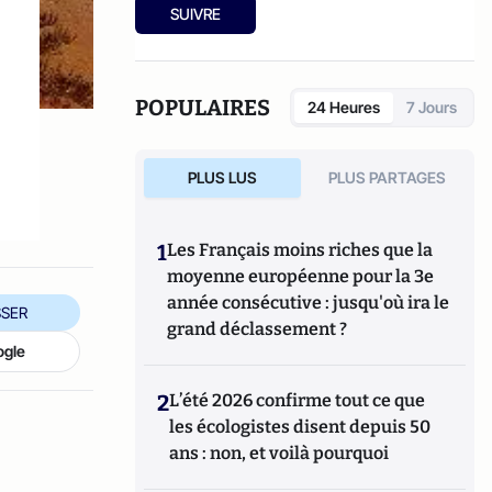
SUIVRE
POPULAIRES
24 Heures
7 Jours
PLUS LUS
PLUS PARTAGES
1
Les Français moins riches que la
moyenne européenne pour la 3e
année consécutive : jusqu'où ira le
SER
grand déclassement ?
ogle
2
L’été 2026 confirme tout ce que
les écologistes disent depuis 50
ans : non, et voilà pourquoi