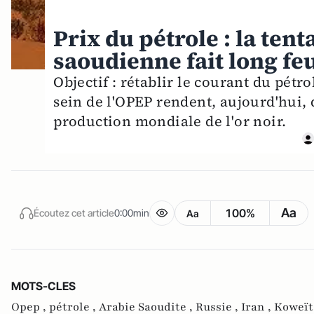
Prix du pétrole : la tent
saoudienne fait long fe
Objectif : rétablir le courant du pétr
sein de l'OPEP rendent, aujourd'hui, d
production mondiale de l'or noir.
Aa
100%
Écoutez cet article
0:00min
Aa
MOTS-CLES
Opep ,
pétrole ,
Arabie Saoudite ,
Russie ,
Iran ,
Koweït