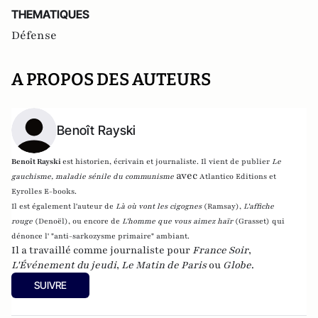
THEMATIQUES
Défense
A PROPOS DES AUTEURS
Benoît Rayski
Benoît Rayski
est historien, écrivain et journaliste. Il vient de publier
Le
avec
gauchisme, maladie sénile du communisme
Atlantico Editions et
Eyrolles E-books.
Il est également l'auteur de
Là où vont les cigognes
(Ramsay),
L'affiche
rouge
(Denoël), ou encore de
L'homme que vous aimez haïr
(Grasset)
qui
dénonce l' "anti-sarkozysme primaire" ambiant.
Il a travaillé comme journaliste pour
France Soir
,
L'Événement du jeudi
,
Le Matin de Paris
ou
Globe
.
SUIVRE