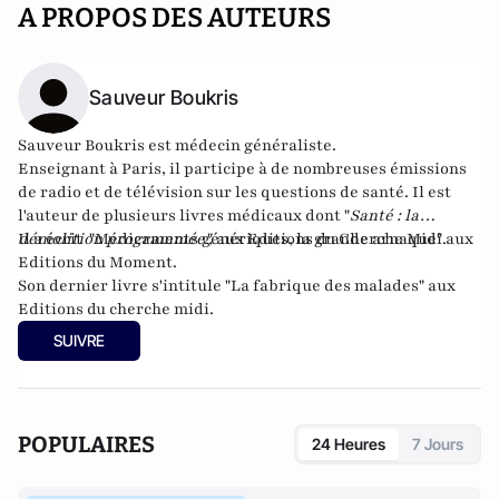
A PROPOS DES AUTEURS
Sauveur Boukris
Sauveur Boukris est médecin généraliste.
Enseignant à Paris, il participe à de nombreuses émissions
de radio et de télévision sur les questions de santé. Il est
l'auteur de plusieurs livres médicaux dont "
Santé : la
démolition programmée
Il a écrit "
Médicaments génériques, la grande arnaque
",
aux Editions du Cherche Midi.
" aux
Editions du Moment.
Son dernier livre s'intitule "
La fabrique des malades
" aux
Editions du cherche midi.
SUIVRE
POPULAIRES
24 Heures
7 Jours