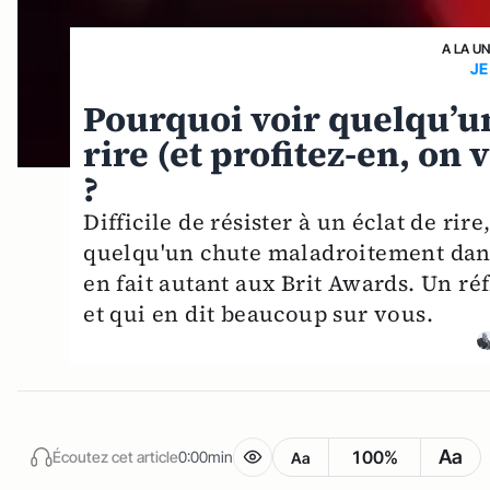
A LA U
JE
Pourquoi voir quelqu’un
rire (et profitez-en, on
?
Difficile de résister à un éclat de rir
quelqu'un chute maladroitement dan
en fait autant aux Brit Awards. Un réf
et qui en dit beaucoup sur vous.
Aa
100%
Écoutez cet article
0:00min
Aa