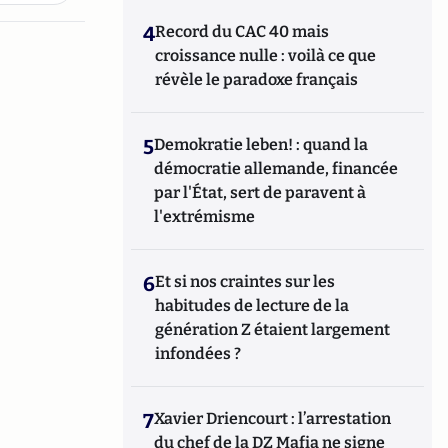
4
Record du CAC 40 mais
croissance nulle : voilà ce que
révèle le paradoxe français
5
Demokratie leben! : quand la
démocratie allemande, financée
par l'État, sert de paravent à
l'extrémisme
6
Et si nos craintes sur les
habitudes de lecture de la
génération Z étaient largement
infondées ?
7
Xavier Driencourt : l’arrestation
du chef de la DZ Mafia ne signe