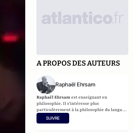
A PROPOS DES AUTEURS
Raphaël Ehrsam
Raphaël Ehrsam
est enseignant en
philosophie. Il s'intéresse plus
particulèrement à la philosophie du langage,
à la psychologie et à la psychanalyse.
SUIVRE