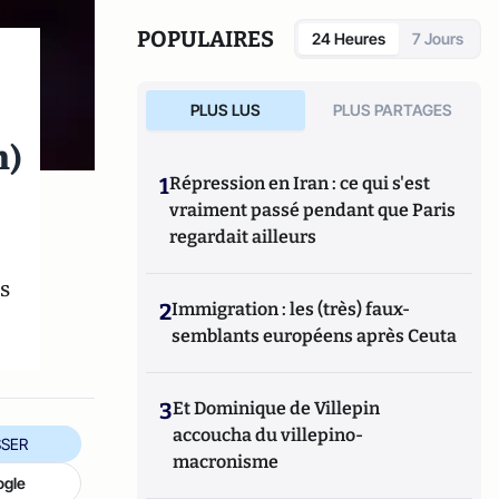
POPULAIRES
24 Heures
7 Jours
PLUS LUS
PLUS PARTAGES
n)
1
Répression en Iran : ce qui s'est
vraiment passé pendant que Paris
regardait ailleurs
s
2
Immigration : les (très) faux-
semblants européens après Ceuta
3
Et Dominique de Villepin
accoucha du villepino-
SER
macronisme
ogle