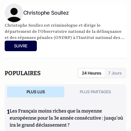
Christophe Soullez
Christophe Soullez est criminologue et dirige le
département de l'
Observatoire national de la délinquance
et des réponses pénales
(ONDRP) à l'Institut national des
hautes études de la sécurité et de la justice (INHESJ).
Il est
SUIVRE
l'auteur de "
Histoires criminelles de la France
" chez Odile
Jacob, 2012
et de
"
La criminologie pour les nuls
" chez First éditions,
2012.
POPULAIRES
24 Heures
7 Jours
PLUS LUS
PLUS PARTAGES
1
Les Français moins riches que la moyenne
européenne pour la 3e année consécutive : jusqu'où
ira le grand déclassement ?