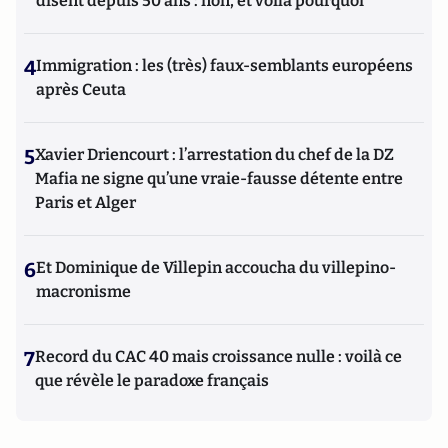
disent depuis 50 ans : non, et voilà pourquoi
4
Immigration : les (très) faux-semblants européens
après Ceuta
5
Xavier Driencourt : l’arrestation du chef de la DZ
Mafia ne signe qu’une vraie-fausse détente entre
Paris et Alger
6
Et Dominique de Villepin accoucha du villepino-
macronisme
7
Record du CAC 40 mais croissance nulle : voilà ce
que révèle le paradoxe français