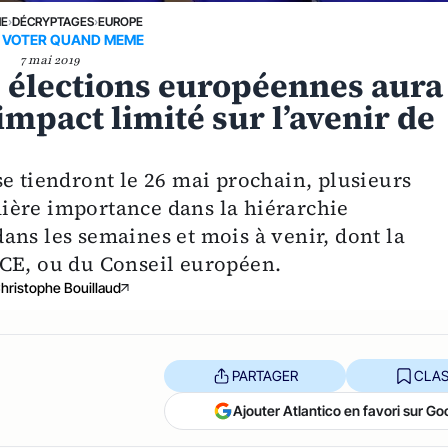
NE
›
DÉCRYPTAGES
›
EUROPE
 VOTER QUAND MEME
7 mai 2019
s élections européennes aura
pact limité sur l’avenir de
e tiendront le 26 mai prochain, plusieurs
ière importance dans la hiérarchie
ans les semaines et mois à venir, dont la
BCE, ou du Conseil européen.
hristophe Bouillaud
PARTAGER
CLAS
Ajouter Atlantico en favori sur Go