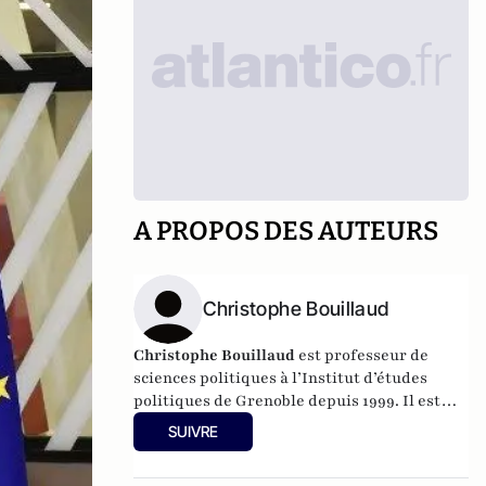
A PROPOS DES AUTEURS
Christophe Bouillaud
Christophe Bouillaud
est professeur de
sciences politiques à l’Institut d’études
politiques de Grenoble depuis 1999. Il est
spécialiste à la fois de la vie politique
SUIVRE
italienne, et de la vie politique européenne,
en particulier sous l’angle des partis.