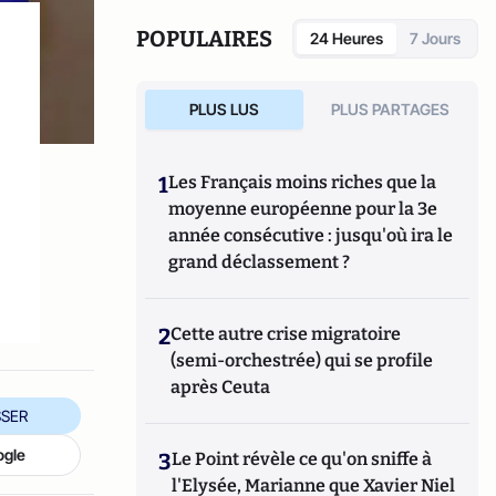
POPULAIRES
24 Heures
7 Jours
PLUS LUS
PLUS PARTAGES
1
Les Français moins riches que la
moyenne européenne pour la 3e
année consécutive : jusqu'où ira le
grand déclassement ?
2
Cette autre crise migratoire
(semi-orchestrée) qui se profile
après Ceuta
SER
ogle
3
Le Point révèle ce qu'on sniffe à
l'Elysée, Marianne que Xavier Niel