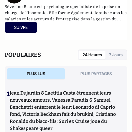
Séverine Brune est psychologue spécialiste de la prise en
charge de l'insomnie. Elle forme également depuis 12 ans les
salariés et les acteurs de l'entreprise dans la gestion du
stress et des troubles du sommeil.
SUIVRE
POPULAIRES
24 Heures
7 Jours
PLUS LUS
PLUS PARTAGES
1
Jean Dujardin & Laetitia Casta étrennent leurs
nouveaux amours, Vanessa Paradis & Samuel
Benchetrit enterrent le leur; Leonardo di Caprio
fond, Victoria Beckham fait du brukini, Cristiano
Ronaldo du bisco-fils; Suri ex Cruise joue du
Shakespeare queer