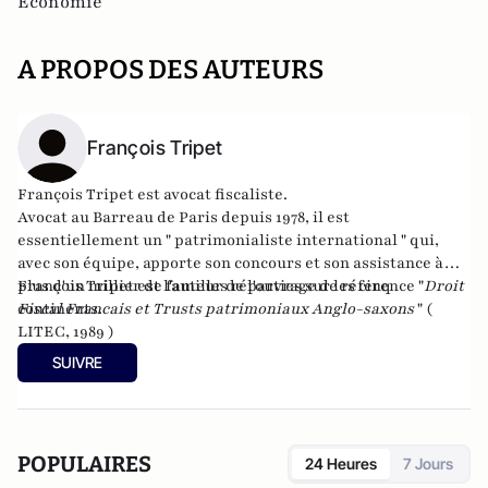
Economie
A PROPOS DES AUTEURS
François Tripet
François Tripet est avocat fiscaliste.
Avocat au Barreau de Paris depuis 1978, il est
essentiellement un " patrimonialiste international " qui,
avec son équipe, apporte son concours et son assistance à
plus d'un millier de familles réparties sur les cinq
François Tripet e
st l'auteur de l'ouvrage de réference "
Droit
continents.
Fiscal Francais et Trusts patrimoniaux Anglo-saxons
" (
LITEC, 1989 )
SUIVRE
POPULAIRES
24 Heures
7 Jours