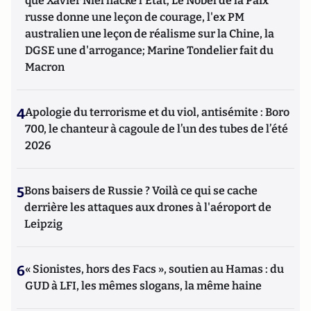
que Xavier Niel hacke l'Etat; Le Nobel de la Paix
russe donne une leçon de courage, l'ex PM
australien une leçon de réalisme sur la Chine, la
DGSE une d'arrogance; Marine Tondelier fait du
Macron
4
Apologie du terrorisme et du viol, antisémite : Boro
700, le chanteur à cagoule de l’un des tubes de l’été
2026
5
Bons baisers de Russie ? Voilà ce qui se cache
derrière les attaques aux drones à l'aéroport de
Leipzig
6
« Sionistes, hors des Facs », soutien au Hamas : du
GUD à LFI, les mêmes slogans, la même haine