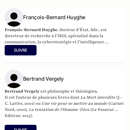
François-Bernard Huyghe
François-Bernard Huyghe
, docteur d’État, hdr., est
directeur de recherche à l’IRIS, spécialisé dans la
communication, la cyberstratégie et l’intelligence
économique, derniers livres : « L’art de la guerre
SUIVRE
idéologique » (le Cerf 2021) et « Fake news Manip, infox et
infodémie en 2021 » (VA éditeurs 2020).
Bertrand Vergely
Bertrand Vergely
est philosophe et théologien.
Il est l'auteur de plusieurs livres dont
La Mort interdite
(J.-
C. Lattès, 2001) ou
Une vie pour se mettre au monde
(Carnet
Nord, 2010),
La tentation de l'Homme-Dieu
(Le Passeur
Editeur, 2015).
SUIVRE