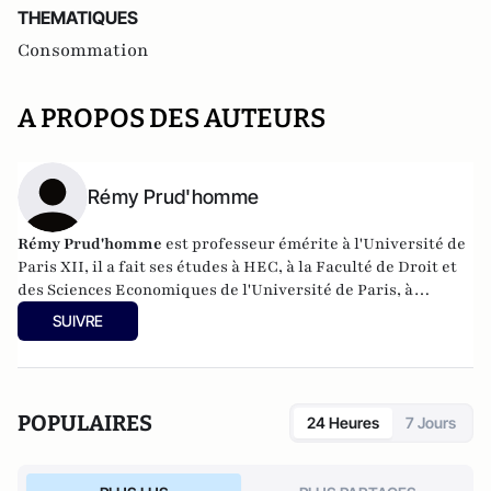
THEMATIQUES
Consommation
A PROPOS DES AUTEURS
Rémy Prud'homme
Rémy Prud'homme
est professeur émérite à l'Université de
Paris XII, il a fait ses études à HEC, à la Faculté de Droit et
des Sciences Economiques de l'Université de Paris, à
l'Université Harvard, ainsi qu'à l'Institut d'Etudes Politique
SUIVRE
de Paris. Issu d'une famille de paysans, il a été pendant
plusieurs années Directeur-adjoint de la Direction de
l’Environnement de l’OCDE. Il a également été à de
nombreuses reprises Visiting Professor au MIT.
POPULAIRES
24 Heures
7 Jours