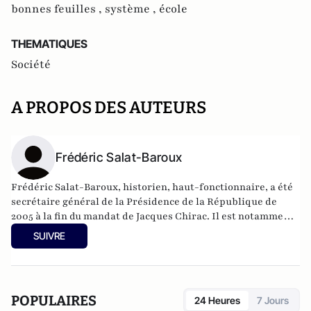
bonnes feuilles ,
système ,
école
THEMATIQUES
Société
A PROPOS DES AUTEURS
Frédéric Salat-Baroux
Frédéric Salat-Baroux, historien, haut-fonctionnaire, a été
secrétaire général de la Présidence de la République de
2005 à la fin du mandat de Jacques Chirac. Il est notamment
l'auteur de "De Gaulle-Pétain : le destin, la blessure, la
SUIVRE
leçon" (Robert Laffont, 2010).
POPULAIRES
24 Heures
7 Jours