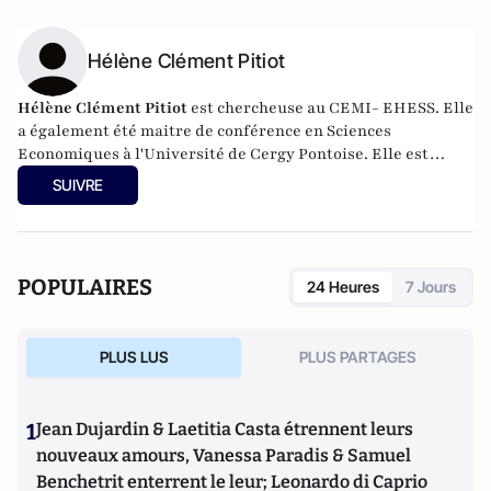
Hélène Clément Pitiot
Hélène Clément Pitiot
est chercheuse au CEMI- EHESS. Elle
a également été maitre de conférence en Sciences
Economiques à l'Université de Cergy Pontoise. Elle est
spécialiste des problématiques touchant à la Russie. Elle
SUIVRE
anime son propre blog,
le Carnet Viableco.
POPULAIRES
24 Heures
7 Jours
PLUS LUS
PLUS PARTAGES
1
Jean Dujardin & Laetitia Casta étrennent leurs
nouveaux amours, Vanessa Paradis & Samuel
Benchetrit enterrent le leur; Leonardo di Caprio