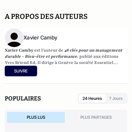
A PROPOS DES AUTEURS
Xavier Camby
Xavier Camby
est l’auteur de
48 clés pour un management
durable - Bien-être et performance
, publié aux éditions
Yves Briend Ed.
Il dirige à Genève la société Essentiel
Management qui intervient en Belgique, en France, au
SUIVRE
Québec et en Suisse. Il anime également
le site Essentiel
Management
.
POPULAIRES
24 Heures
7 Jours
PLUS LUS
PLUS PARTAGES