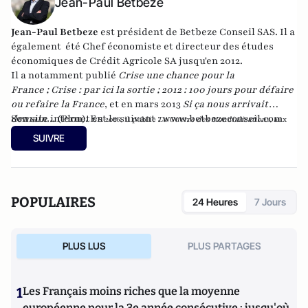
Jean-Paul Betbeze
Jean-Paul Betbeze
est président de Betbeze Conseil SAS. Il a
également été Chef économiste et directeur des études
économiques de Crédit Agricole SA jusqu'en 2012.
Il a notamment publié
Crise une chance pour la
France
;
Crise : par ici la sortie
;
2012 : 100 jours pour défaire
ou refaire la France
, et en mars 2013
Si ça nous arrivait
demain...
Son site internet est le suivant :
(Plon). En
www.betbezeconseil.com
2016, il publie
La Guerre des Mondialisations
, aux
et en 2017 "La France, ce malade imaginaire"
éditions
Economica
SUIVRE
chez le même éditeur.
POPULAIRES
24 Heures
7 Jours
PLUS LUS
PLUS PARTAGES
1
Les Français moins riches que la moyenne
européenne pour la 3e année consécutive : jusqu'où