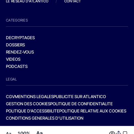
LE RESEAU D'ATLANTICO
/
CONTACT
CATEGORIES
DECRYPTAGES
DOSSIERS
RENDEZ-VOUS
VIDEOS
PODCASTS
LEGAL
CGV
MENTIONS LEGALES
PUBLICITE SUR ATLANTICO
GESTION DES COOKIES
POLITIQUE DE CONFIDENTIALITE
POLITIQUE D’ACCESSIBILITE
POLITIQUE RELATIVE AUX COOKIES
CONDITIONS GENERALES D’UTILISATION
Aa
100%
Aa