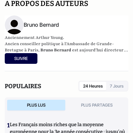
A PROPOS DES AUTEURS
Bruno Bernard
Anciennement Arthur Young.
Ancien conseiller politique à l'Ambassade de Grande-
Bretagne à Paris,
Bruno Bernard
est aujourd'hui directeur-
adjoint de cabinet à la mairie du IXème arrondissement de
SUIVRE
Paris.
POPULAIRES
24 Heures
7 Jours
PLUS LUS
PLUS PARTAGES
1
Les Français moins riches que la moyenne
européenne pour la 3e année consécutive : jusqu'où