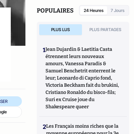
réponse adaptée aux problèmes actuels de la
France aussi bien sur le plan des libertés
POPULAIRES
24 Heures
7 Jours
individuelles que sur celui de la prospérité
économique générale.
PLUS LUS
PLUS PARTAGES
https://leblogdenathaliemp.com/
1
Jean Dujardin & Laetitia Casta
étrennent leurs nouveaux
amours, Vanessa Paradis &
Samuel Benchetrit enterrent le
leur; Leonardo di Caprio fond,
Victoria Beckham fait du brukini,
Cristiano Ronaldo du bisco-fils;
Suri ex Cruise joue du
SER
Shakespeare queer
ogle
2
Les Français moins riches que la
moyenne européenne pour la 3e