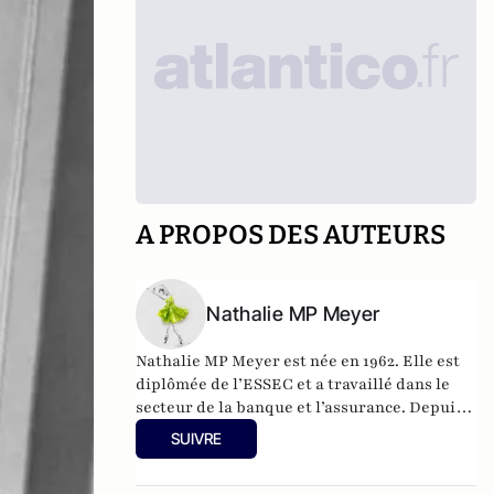
A PROPOS DES AUTEURS
Nathalie MP Meyer
Nathalie MP Meyer est née en 1962. Elle est
diplômée de l’ESSEC et a travaillé dans le
secteur de la banque et l’assurance. Depuis
2015, elle tient Le Blog de Nathalie MP avec
SUIVRE
l’objectif de faire connaître le libéralisme et
d’expliquer en quoi il constituerait une