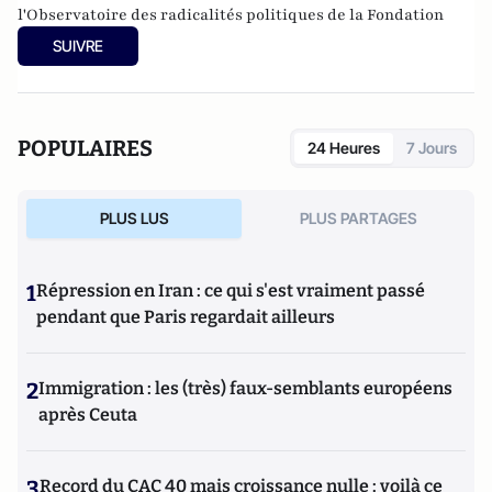
l'Observatoire des radicalités politiques de la Fondation
Jean-Jaurès
et senior fellow au Centre for the Analysis of
SUIVRE
the Radical Right (CARR)
Il a notamment co-publié
Les droites extrêmes en Europe
(2015, éditions du Seuil).
POPULAIRES
24 Heures
7 Jours
PLUS LUS
PLUS PARTAGES
1
Répression en Iran : ce qui s'est vraiment passé
pendant que Paris regardait ailleurs
2
Immigration : les (très) faux-semblants européens
après Ceuta
3
Record du CAC 40 mais croissance nulle : voilà ce