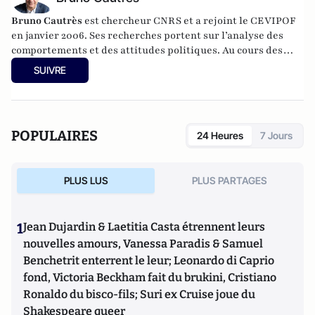
Bruno Cautrès
est chercheur CNRS et a rejoint le CEVIPOF
en janvier 2006. Ses recherches portent sur l’analyse des
comportements et des attitudes politiques. Au cours des
années récentes, il a participé à différentes recherches
SUIVRE
françaises ou européennes portant sur la participation
politique, le vote et les élections. Il a développé d’autres
directions de recherche mettant en évidence les clivages
sociaux et politiques liés à l’Europe et à l’intégration
POPULAIRES
24 Heures
7 Jours
européenne dans les électorats et les opinions publiques. Il
est notamment l'auteur de
Les européens aiment-ils
(toujours) l'Europe ?
(éditions de La Documentation
PLUS LUS
PLUS PARTAGES
Française, 2014) et
Histoire d’une révolution électorale
(2015-2018)
avec Anne Muxel (Classiques Garnier, 2019).
1
Jean Dujardin & Laetitia Casta étrennent leurs
nouvelles amours, Vanessa Paradis & Samuel
Benchetrit enterrent le leur; Leonardo di Caprio
fond, Victoria Beckham fait du brukini, Cristiano
Ronaldo du bisco-fils; Suri ex Cruise joue du
Shakespeare queer