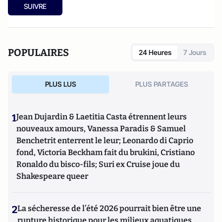
Soumission ?
paru en octobre 2012 aux éditions Yves Michel.
SUIVRE
POPULAIRES
24 Heures
7 Jours
PLUS LUS
PLUS PARTAGES
1
Jean Dujardin & Laetitia Casta étrennent leurs
nouveaux amours, Vanessa Paradis & Samuel
Benchetrit enterrent le leur; Leonardo di Caprio
fond, Victoria Beckham fait du brukini, Cristiano
Ronaldo du bisco-fils; Suri ex Cruise joue du
Shakespeare queer
2
La sécheresse de l’été 2026 pourrait bien être une
rupture historique pour les milieux aquatiques