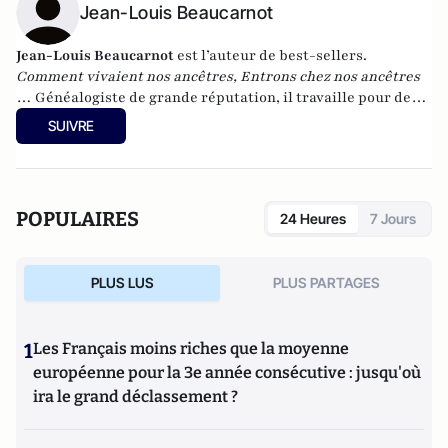
Jean-Louis Beaucarnot
Jean-Louis Beaucarnot
est l’auteur de best-sellers.
Comment vivaient nos ancêtres, Entrons chez nos ancêtres
… Généalogiste de grande réputation, il travaille pour de
nombreux médias et tient en particulier une chronique
SUIVRE
hebdomadaire dans le
Journal Du Dimanche.
POPULAIRES
24 Heures
7 Jours
PLUS LUS
PLUS PARTAGES
1
Les Français moins riches que la moyenne
européenne pour la 3e année consécutive : jusqu'où
ira le grand déclassement ?