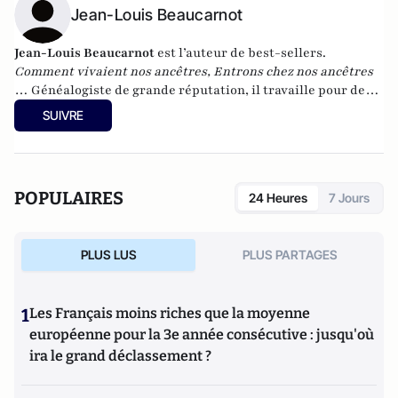
Jean-Louis Beaucarnot
Jean-Louis Beaucarnot
est l’auteur de best-sellers.
Comment vivaient nos ancêtres, Entrons chez nos ancêtres
… Généalogiste de grande réputation, il travaille pour de
nombreux médias et tient en particulier une chronique
SUIVRE
hebdomadaire dans le
Journal Du Dimanche.
POPULAIRES
24 Heures
7 Jours
PLUS LUS
PLUS PARTAGES
1
Les Français moins riches que la moyenne
européenne pour la 3e année consécutive : jusqu'où
ira le grand déclassement ?