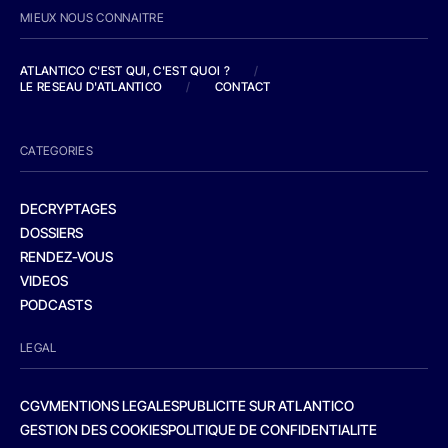
MIEUX NOUS CONNAITRE
ATLANTICO C'EST QUI, C'EST QUOI ?
/
LE RESEAU D'ATLANTICO
/
CONTACT
CATEGORIES
DECRYPTAGES
DOSSIERS
RENDEZ-VOUS
VIDEOS
PODCASTS
LEGAL
CGV
MENTIONS LEGALES
PUBLICITE SUR ATLANTICO
GESTION DES COOKIES
POLITIQUE DE CONFIDENTIALITE