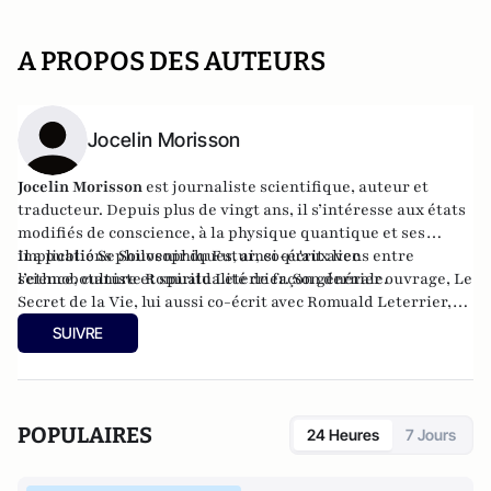
A PROPOS DES AUTEURS
Jocelin Morisson
Jocelin Morisson
est journaliste scientifique, auteur et
traducteur. Depuis plus de vingt ans, il s’intéresse aux états
modifiés de conscience, à la physique quantique et ses
implications philosophiques, ainsi qu'aux liens entre
Il a publié
Se Souvenir du Futur
, co-écrit avec
science, culture et spiritualité de façon générale.
l’ethnobotaniste Romuald Leterrier. Son dernier ouvrage,
Le
Secret de la Vie
, lui aussi co-écrit avec Romuald Leterrier,
est à retrouver aux éditions Guy Trédaniel.
SUIVRE
POPULAIRES
24 Heures
7 Jours