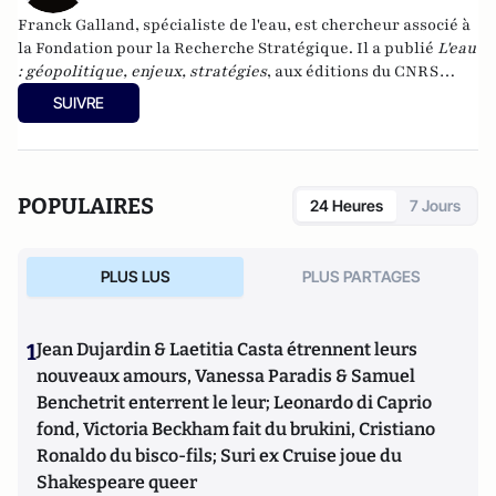
Franck Galland, spécialiste de l'eau, est chercheur associé à
la Fondation pour la Recherche Stratégique. Il a publié
L'eau
: géopolitique, enjeux, stratégies
, aux éditions du CNRS
(2008). Il a créé en 2011 Environmental Emergency &
SUIVRE
Security Services, cabinet d’ingénierie-conseil dont la
vocation est d’accompagner les opérateurs d'infrastructures
critiques eau & énergie dans l’anticipation et la gestion de
situations de crises dues à des catastrophes naturelles.
POPULAIRES
24 Heures
7 Jours
PLUS LUS
PLUS PARTAGES
1
Jean Dujardin & Laetitia Casta étrennent leurs
nouveaux amours, Vanessa Paradis & Samuel
Benchetrit enterrent le leur; Leonardo di Caprio
fond, Victoria Beckham fait du brukini, Cristiano
Ronaldo du bisco-fils; Suri ex Cruise joue du
Shakespeare queer